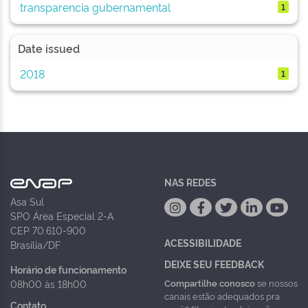
transparencia gubernamental
1
Date issued
2018
1
NAS REDES
Asa Sul
SPO Área Especial 2-A
CEP 70.610-900
ACESSIBILIDADE
Brasília/DF
DEIXE SEU FEEDBACK
Horário de funcionamento
Compartilhe conosco
se nossos
08h00 às 18h00
canais estão adequados pra
Contato