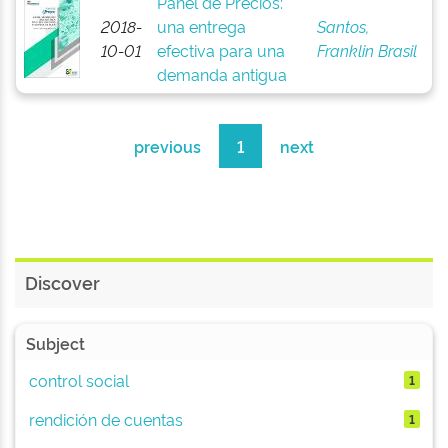
Panel de Precios:
2018-
una entrega
Santos,
10-01
efectiva para una
Franklin Brasil
demanda antigua
previous
1
next
Discover
Subject
control social
1
rendición de cuentas
1