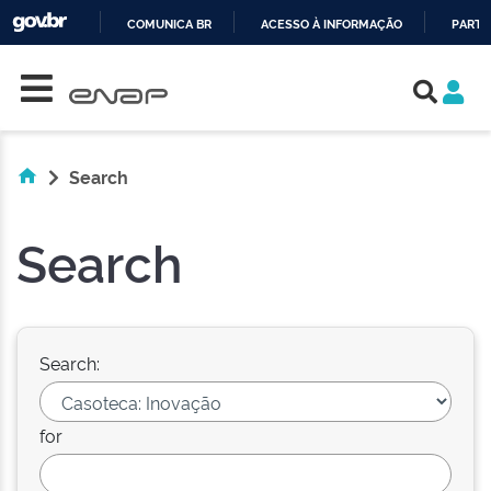
COMUNICA BR
ACESSO À INFORMAÇÃO
PARTI
Skip navigation
IR
PARA
O
CONTEÚDO
Search
Search
Search:
for