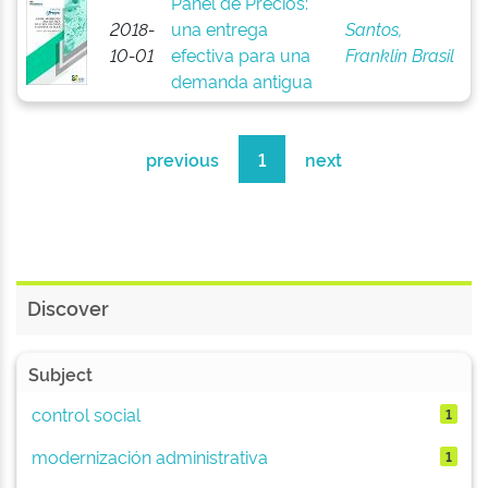
Panel de Precios:
2018-
una entrega
Santos,
10-01
efectiva para una
Franklin Brasil
demanda antigua
previous
1
next
Discover
Subject
control social
1
modernización administrativa
1