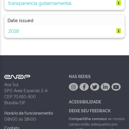
transparencia gubernamental
1
Date issued
2018
1
NAS REDES
Asa Sul
SPO Área Especial 2-A
CEP 70.610-900
ACESSIBILIDADE
Brasília/DF
DEIXE SEU FEEDBACK
Horário de funcionamento
Compartilhe conosco
se nossos
08h00 às 18h00
canais estão adequados pra
Contato