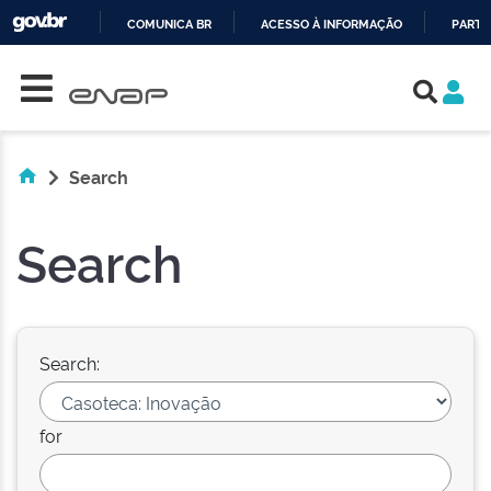
COMUNICA BR
ACESSO À INFORMAÇÃO
PARTI
Skip navigation
IR
PARA
O
CONTEÚDO
Search
Search
Search:
for