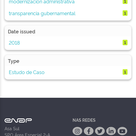
modernización administrativa
1
transparencia gubernamental
1
Date issued
2018
1
Type
Estudo de Caso
1
NAS REDES
Asa Sul
SPO Área Especial 2-A