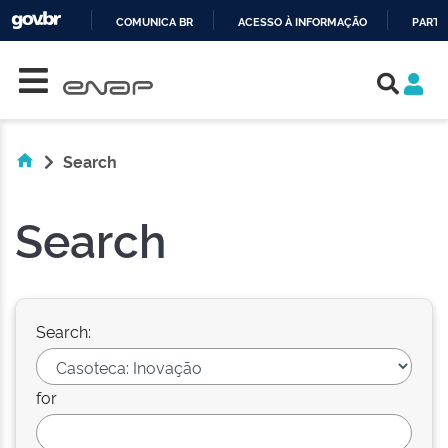
COMUNICA BR
ACESSO À INFORMAÇÃO
PARTI
Skip navigation
IR
PARA
O
CONTEÚDO
Search
Search
Search:
for