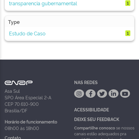
transparencia gubernamental
1
Type
Estudo de Caso
1
NAS REDES
Asa Sul
SPO Área Especial 2-A
CEP 70.610-900
ACESSIBILIDADE
Brasília/DF
DEIXE SEU FEEDBACK
Horário de funcionamento
Compartilhe conosco
se nossos
08h00 às 18h00
canais estão adequados pra
Contato