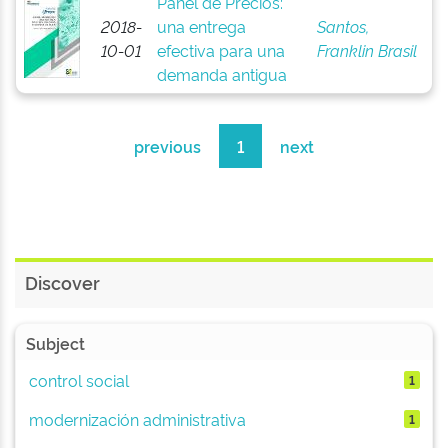
Panel de Precios:
2018-
una entrega
Santos,
10-01
efectiva para una
Franklin Brasil
demanda antigua
previous
1
next
Discover
Subject
control social
1
modernización administrativa
1