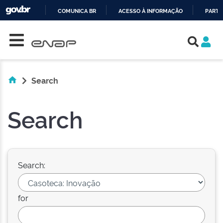
COMUNICA BR
ACESSO À INFORMAÇÃO
PARTI
Skip navigation
IR
PARA
O
CONTEÚDO
Search
Search
Search:
for