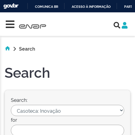
COMUNICA BR
ACESSO À INFORMAÇÃO
PARTI
Skip navigation
IR
PARA
O
CONTEÚDO
Search
Search
Search:
for