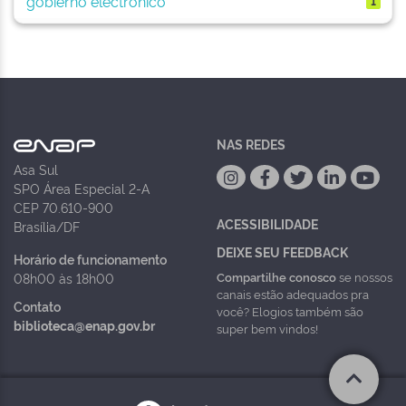
gobierno electrónico
1
NAS REDES
Asa Sul
SPO Área Especial 2-A
CEP 70.610-900
ACESSIBILIDADE
Brasília/DF
DEIXE SEU FEEDBACK
Horário de funcionamento
Compartilhe conosco
se nossos
08h00 às 18h00
canais estão adequados pra
Contato
você? Elogios também são
biblioteca@enap.gov.br
super bem vindos!