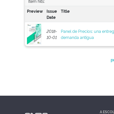
Item hits:
Preview
Issue
Title
Date
2018-
Panel de Precios: una entreg
10-01
demanda antigua
p
A ESCO