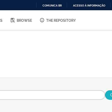
COMUNICA BR
ACESSO À INFORMAÇÃO
IR
PARA
ES
BROWSE
THE REPOSITORY
O
CONTEÚDO