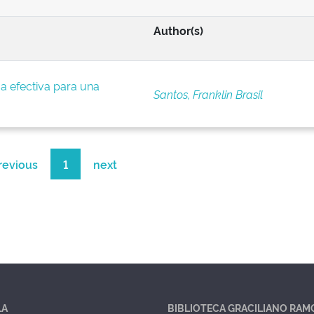
Author(s)
a efectiva para una
Santos, Franklin Brasil
revious
1
next
LA
BIBLIOTECA GRACILIANO RAM