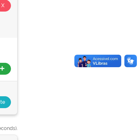
econds).