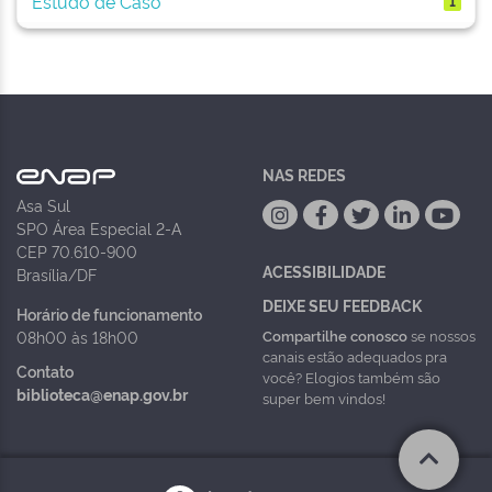
Estudo de Caso
1
NAS REDES
Asa Sul
SPO Área Especial 2-A
CEP 70.610-900
ACESSIBILIDADE
Brasília/DF
DEIXE SEU FEEDBACK
Horário de funcionamento
Compartilhe conosco
se nossos
08h00 às 18h00
canais estão adequados pra
Contato
você? Elogios também são
biblioteca@enap.gov.br
super bem vindos!