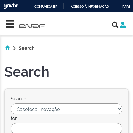
COMUNICA BR
ACESSO À INFORMAÇÃO
PARTI
Skip navigation
IR
PARA
O
CONTEÚDO
Search
Search
Search:
for