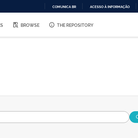
COMUNICA BR
ACESSO À INFORMAÇÃO
IR
PARA
ES
BROWSE
THE REPOSITORY
O
CONTEÚDO