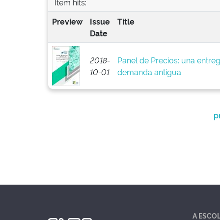
Item hits:
Preview
Issue
Title
Date
2018-
Panel de Precios: una entreg
10-01
demanda antigua
p
A ESCO