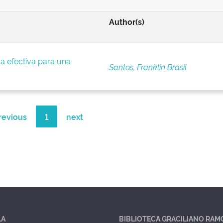
Author(s)
a efectiva para una
Santos, Franklin Brasil
revious
1
next
LA
BIBLIOTECA GRACILIANO RAM