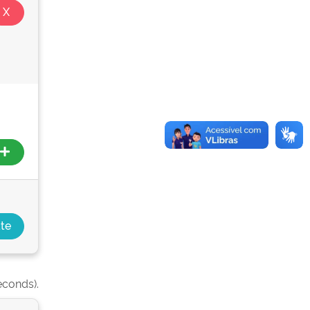
econds).