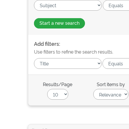
Start a new search
Add filters:
Use filters to refine the search results.
Results/Page
Sort items by