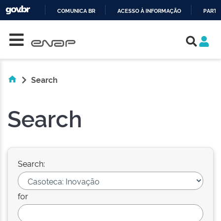
COMUNICA BR
ACESSO À INFORMAÇÃO
PARTI
Skip navigation
IR
PARA
O
CONTEÚDO
Search
Search
Search:
for