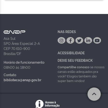
NAS REDES
Asa Sul
SPO Área Especial 2-A
CEP 70.610-900
ACESSIBILIDADE
Brasília/DF
DEIXE SEU FEEDBACK
Horário de funcionamento
Compartilhe conosco
se nossos
08h00 às 18h00
canais estão adequados pra
Contato
você? Elogios também são
biblioteca@enap.gov.br
super bem vindos!