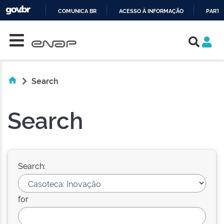
COMUNICA BR
ACESSO À INFORMAÇÃO
PARTI
Skip navigation
IR
PARA
O
CONTEÚDO
Search
Search
Search:
for