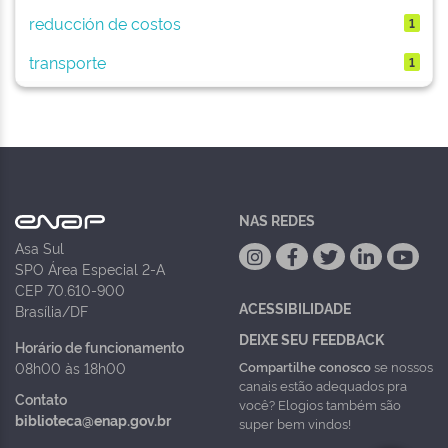
reducción de costos
1
transporte
1
NAS REDES
Asa Sul
SPO Área Especial 2-A
CEP 70.610-900
ACESSIBILIDADE
Brasília/DF
DEIXE SEU FEEDBACK
Horário de funcionamento
Compartilhe conosco
se nossos
08h00 às 18h00
canais estão adequados pra
Contato
você? Elogios também são
biblioteca@enap.gov.br
super bem vindos!