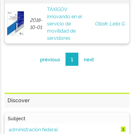
TÁXIGOV:
innovando en el
2018-
servicio de
Ollaik, Leila G.
10-01
movilidad de
servidores
previous
1
next
Discover
Subject
administración federal
1