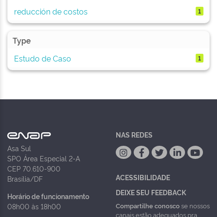
reducción de costos
1
Type
Estudo de Caso
1
NAS REDES
Asa Sul
SPO Área Especial 2-A
CEP 70.610-900
ACESSIBILIDADE
Brasília/DF
DEIXE SEU FEEDBACK
Horário de funcionamento
Compartilhe conosco
se nossos
08h00 às 18h00
canais estão adequados pra