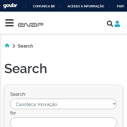
COMUNICA BR
ACESSO À INFORMAÇÃO
PARTI
Skip navigation
IR
PARA
O
CONTEÚDO
Search
Search
Search:
for