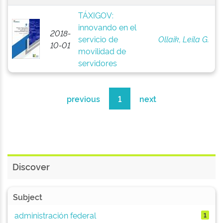
TÁXIGOV:
innovando en el
2018-
servicio de
Ollaik, Leila G.
10-01
movilidad de
servidores
previous
1
next
Discover
Subject
administración federal
1