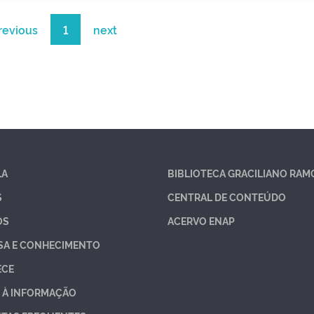
revious
1
next
LA
BIBLIOTECA GRACILIANO RAM
S
CENTRAL DE CONTEÚDO
OS
ACERVO ENAP
SA E CONHECIMENTO
ECE
 À INFORMAÇÃO