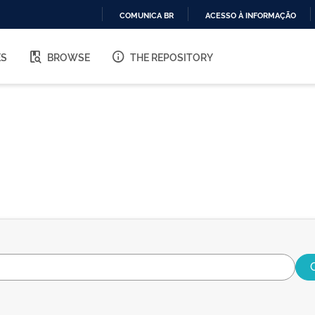
COMUNICA BR
ACESSO À INFORMAÇÃO
IR
PARA
ES
BROWSE
THE REPOSITORY
O
CONTEÚDO