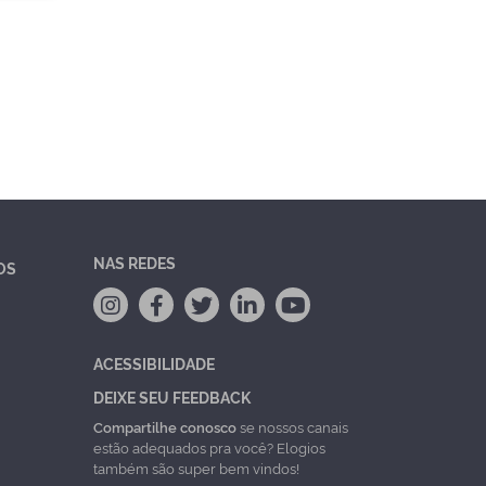
NAS REDES
OS
ACESSIBILIDADE
DEIXE SEU FEEDBACK
Compartilhe conosco
se nossos canais
estão adequados pra você? Elogios
também são super bem vindos!