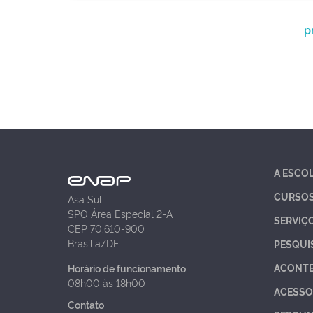
p
A ESCO
CURSO
Asa Sul
SPO Área Especial 2-A
SERVIÇ
CEP 70.610-900
Brasília/DF
PESQUI
ACONT
Horário de funcionamento
08h00 às 18h00
ACESSO
Contato