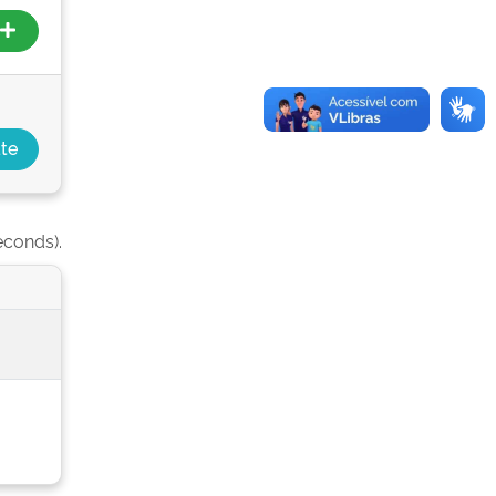
econds).