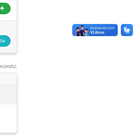
econds).