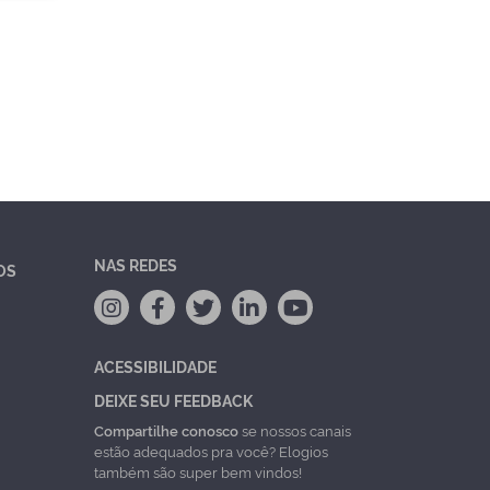
NAS REDES
OS
ACESSIBILIDADE
DEIXE SEU FEEDBACK
Compartilhe conosco
se nossos canais
estão adequados pra você? Elogios
também são super bem vindos!