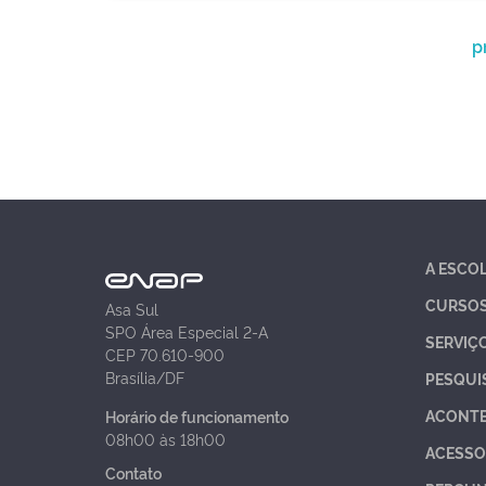
p
A ESCO
CURSO
Asa Sul
SPO Área Especial 2-A
SERVIÇ
CEP 70.610-900
Brasília/DF
PESQUI
ACONT
Horário de funcionamento
08h00 às 18h00
ACESSO
Contato