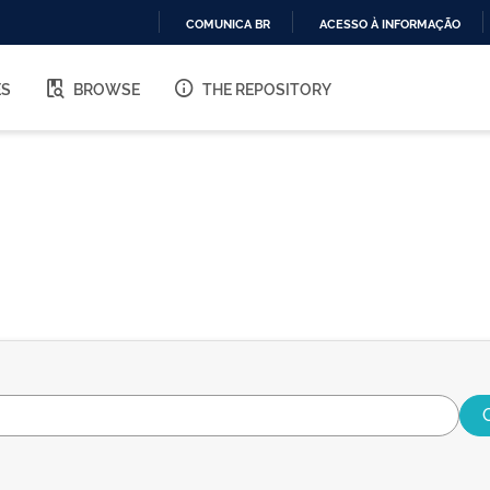
COMUNICA BR
ACESSO À INFORMAÇÃO
IR
PARA
ES
BROWSE
THE REPOSITORY
O
CONTEÚDO