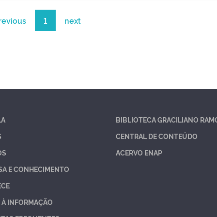
revious
1
next
LA
BIBLIOTECA GRACILIANO RAM
S
CENTRAL DE CONTEÚDO
OS
ACERVO ENAP
SA E CONHECIMENTO
ECE
 À INFORMAÇÃO