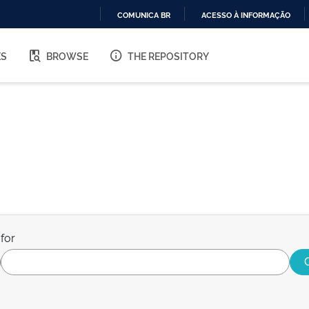
COMUNICA BR
ACESSO À INFORMAÇÃO
IR
PARA
ES
BROWSE
THE REPOSITORY
O
CONTEÚDO
for