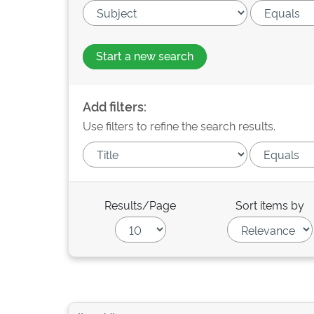
Start a new search
Add filters:
Use filters to refine the search results.
Results/Page
Sort items by