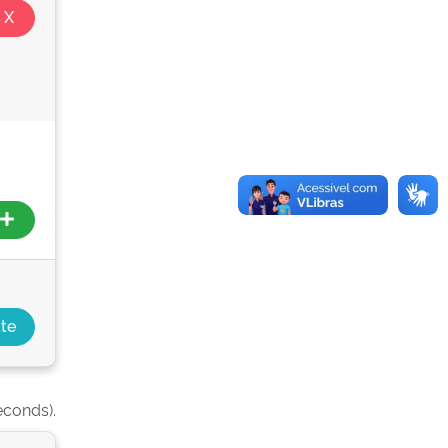
econds).