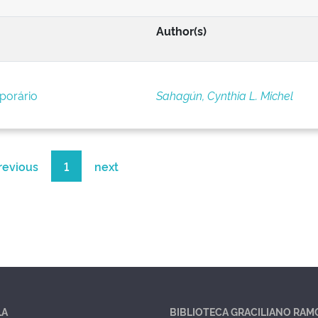
Author(s)
porário
Sahagún, Cynthia L. Michel
revious
1
next
LA
BIBLIOTECA GRACILIANO RAM