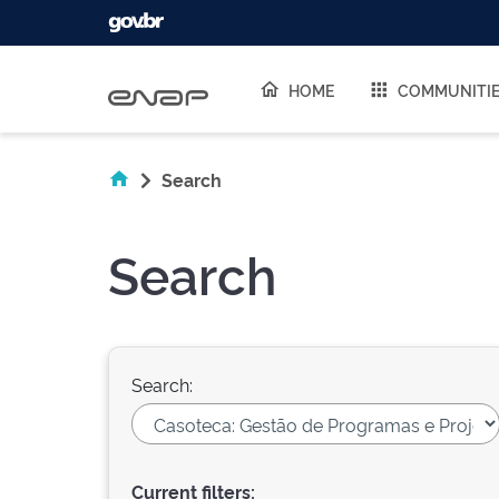
Skip navigation
HOME
COMMUNITI
Search
Search
Search:
Current filters: