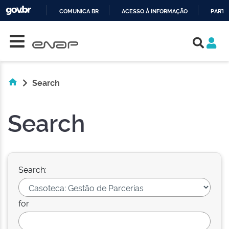
COMUNICA BR
ACESSO À INFORMAÇÃO
PARTI
Skip navigation
IR
PARA
O
CONTEÚDO
Search
Search
Search:
for