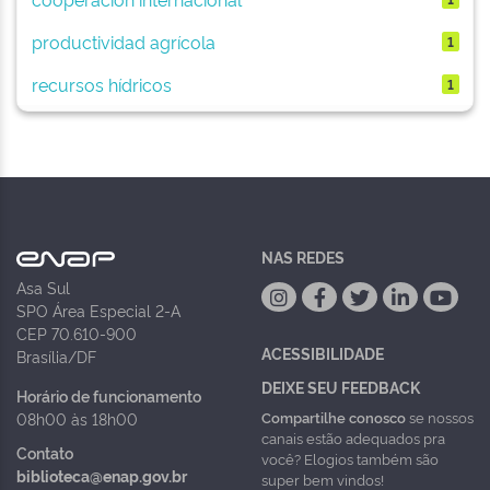
productividad agrícola
1
recursos hídricos
1
NAS REDES
Asa Sul
SPO Área Especial 2-A
CEP 70.610-900
ACESSIBILIDADE
Brasília/DF
DEIXE SEU FEEDBACK
Horário de funcionamento
Compartilhe conosco
se nossos
08h00 às 18h00
canais estão adequados pra
Contato
você? Elogios também são
biblioteca@enap.gov.br
super bem vindos!