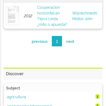
Cooperación
horizontal en
Wojciechowski,
2012
Tierra Linda:
Matias John
¿mito o apuesta?
previous
1
next
Discover
Subject
agricultura
1
cooperación internacional
1