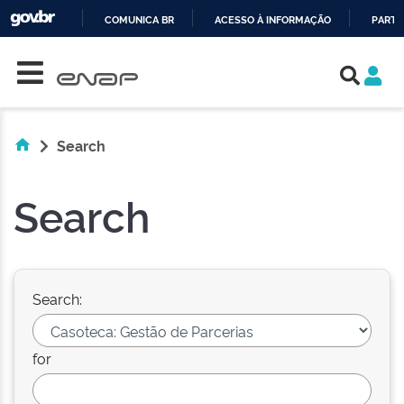
COMUNICA BR
ACESSO À INFORMAÇÃO
PARTI
Skip navigation
IR
PARA
O
CONTEÚDO
Search
Search
Search:
for