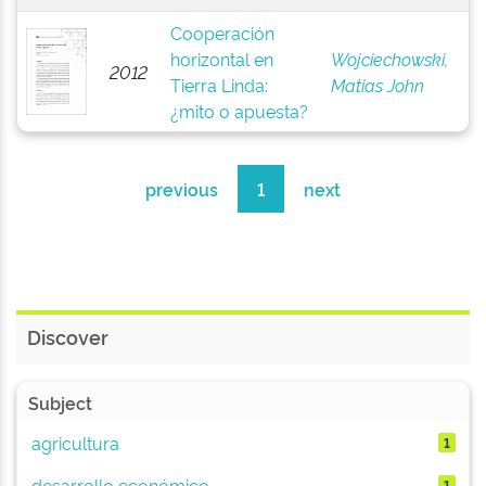
Cooperación
horizontal en
Wojciechowski,
2012
Tierra Linda:
Matias John
¿mito o apuesta?
previous
1
next
Discover
Subject
agricultura
1
desarrollo económico
1