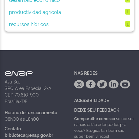
productividad agrícola
1
recursos hídricos
1
NAS REDES
Asa Sul
SPO Área Especial 2-A
CEP 70.610-900
ACESSIBILIDADE
Brasília/DF
DEIXE SEU FEEDBACK
Horário de funcionamento
Compartilhe conosco
se nossos
08h00 às 18h00
canais estão adequados pra
Contato
você? Elogios também são
biblioteca@enap.gov.br
super bem vindos!