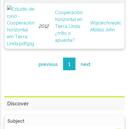
Cooperación
horizontal en
Wojciechowski,
2012
Tierra Linda:
Matias John
¿mito o
apuesta?
previous
1
next
Discover
Subject