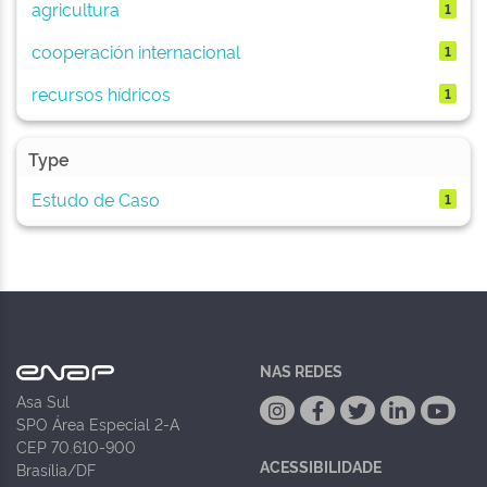
agricultura
1
cooperación internacional
1
recursos hídricos
1
Type
Estudo de Caso
1
NAS REDES
Asa Sul
SPO Área Especial 2-A
CEP 70.610-900
ACESSIBILIDADE
Brasília/DF