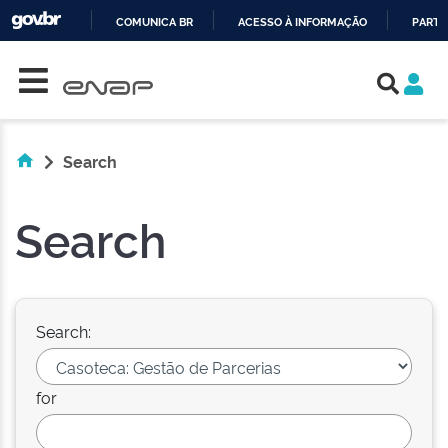
COMUNICA BR
ACESSO À INFORMAÇÃO
PARTI
Skip navigation
IR
PARA
O
CONTEÚDO
Search
Search
Search:
for