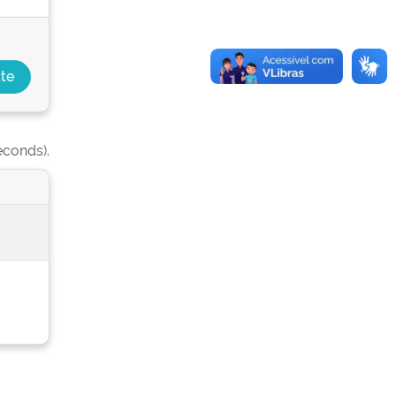
econds).