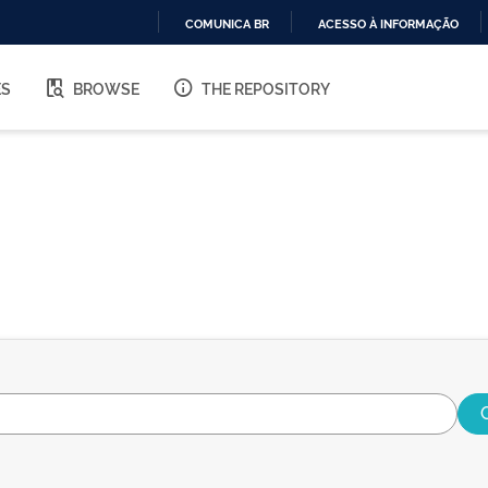
COMUNICA BR
ACESSO À INFORMAÇÃO
IR
PARA
ES
BROWSE
THE REPOSITORY
O
CONTEÚDO