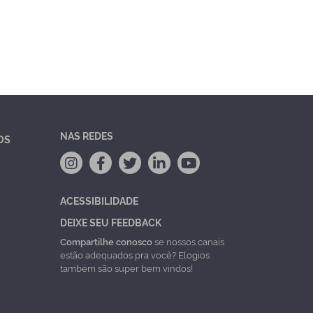
NAS REDES
OS
ACESSIBILIDADE
DEIXE SEU FEEDBACK
Compartilhe conosco
se nossos canais
estão adequados pra você? Elogios
também são super bem vindos!