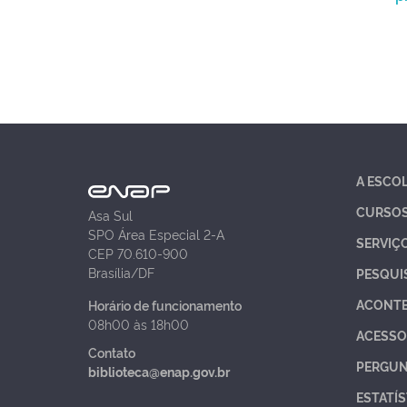
A ESCO
CURSO
Asa Sul
SPO Área Especial 2-A
SERVIÇ
CEP 70.610-900
Brasília/DF
PESQUI
ACONT
Horário de funcionamento
08h00 às 18h00
ACESSO
Contato
PERGUN
biblioteca@enap.gov.br
ESTATÍS