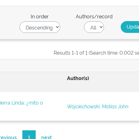
In order
Authors/record
Results 1-1 of 1 (Search time: 0.002 s
Author(s)
erra Linda: ¿mito o
Wojciechowski, Matias John
revious
1
next