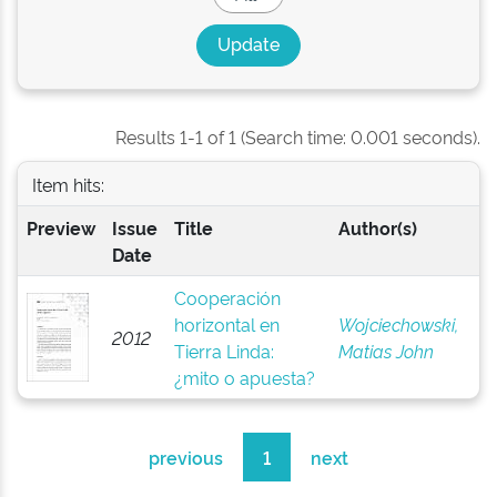
Results 1-1 of 1 (Search time: 0.001 seconds).
Item hits:
Preview
Issue
Title
Author(s)
Date
Cooperación
horizontal en
Wojciechowski,
2012
Tierra Linda:
Matias John
¿mito o apuesta?
previous
1
next