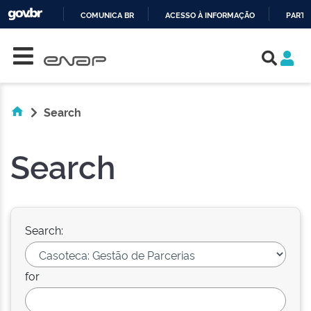
COMUNICA BR
ACESSO À INFORMAÇÃO
PARTI
Skip navigation
IR
PARA
O
CONTEÚDO
Search
Search
Search:
for