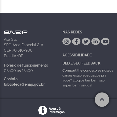
NAS REDES
Asa Sul
SPO Área Especial 2-A
CEP 70.610-900
ACESSIBILIDADE
Brasília/DF
DEIXE SEU FEEDBACK
Horário de funcionamento
Compartilhe conosco
se nossos
08h00 às 18h00
canais estão adequados pra
Contato
você? Elogios também são
biblioteca@enap.gov.br
super bem vindos!