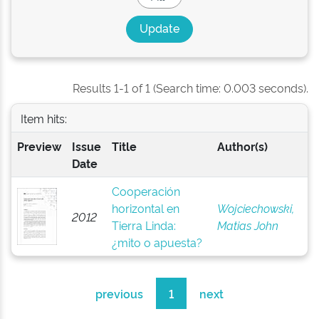
Results 1-1 of 1 (Search time: 0.003 seconds).
Item hits:
Preview
Issue
Title
Author(s)
Date
Cooperación
horizontal en
Wojciechowski,
2012
Tierra Linda:
Matias John
¿mito o apuesta?
previous
1
next