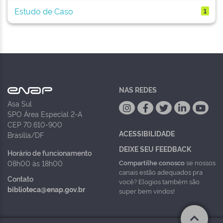
Estudo de Caso
1
NAS REDES
Asa Sul
SPO Área Especial 2-A
CEP 70.610-900
ACESSIBILIDADE
Brasília/DF
DEIXE SEU FEEDBACK
Horário de funcionamento
Compartilhe conosco
se nossos
08h00 às 18h00
canais estão adequados pra
Contato
você? Elogios também são
biblioteca@enap.gov.br
super bem vindos!