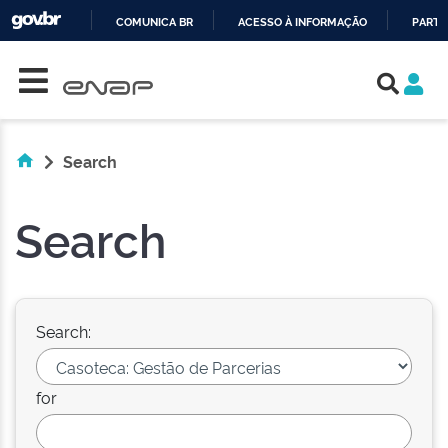
COMUNICA BR
ACESSO À INFORMAÇÃO
PARTI
Skip navigation
IR
PARA
O
CONTEÚDO
Search
Search
Search:
for