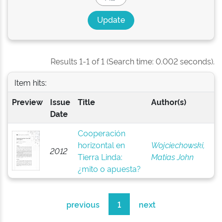
Results 1-1 of 1 (Search time: 0.002 seconds).
Item hits:
Preview
Issue
Title
Author(s)
Date
Cooperación
horizontal en
Wojciechowski,
2012
Tierra Linda:
Matias John
¿mito o apuesta?
previous
1
next