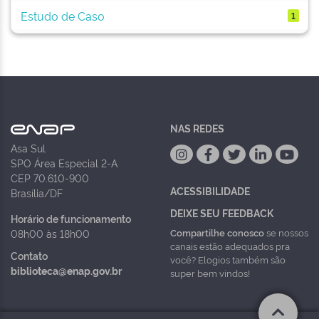
Estudo de Caso
1
NAS REDES
Asa Sul
SPO Área Especial 2-A
CEP 70.610-900
ACESSIBILIDADE
Brasília/DF
DEIXE SEU FEEDBACK
Horário de funcionamento
Compartilhe conosco
se nossos
08h00 às 18h00
canais estão adequados pra
Contato
você? Elogios também são
biblioteca@enap.gov.br
super bem vindos!