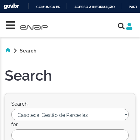
COMUNICA BR
ACESSO À INFORMAÇÃO
PARTI
Skip navigation
IR
PARA
O
CONTEÚDO
Search
Search
Search:
for