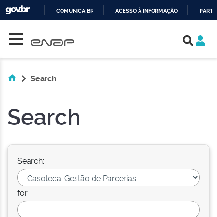
COMUNICA BR
ACESSO À INFORMAÇÃO
PARTI
Skip navigation
IR
PARA
O
CONTEÚDO
Search
Search
Search:
for