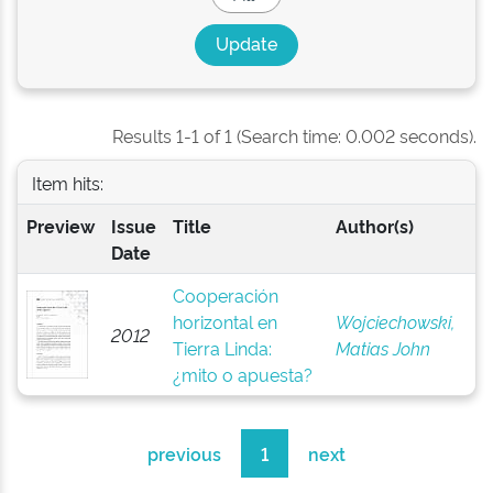
Results 1-1 of 1 (Search time: 0.002 seconds).
Item hits:
Preview
Issue
Title
Author(s)
Date
Cooperación
horizontal en
Wojciechowski,
2012
Tierra Linda:
Matias John
¿mito o apuesta?
previous
1
next