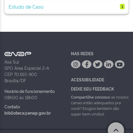
Estudo de Caso
1
NAS REDES
Asa Sul
SPO Área Especial 2-A
CEP 70.610-900
ACESSIBILIDADE
Brasília/DF
DEIXE SEU FEEDBACK
Horário de funcionamento
Compartilhe conosco
se nossos
08h00 às 18h00
canais estão adequados pra
Contato
você? Elogios também são
biblioteca@enap.gov.br
super bem vindos!