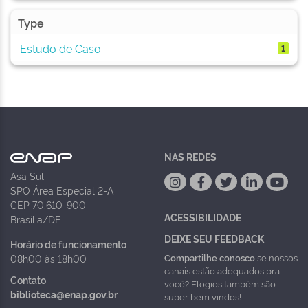
Type
Estudo de Caso
1
NAS REDES
Asa Sul
SPO Área Especial 2-A
CEP 70.610-900
ACESSIBILIDADE
Brasília/DF
DEIXE SEU FEEDBACK
Horário de funcionamento
Compartilhe conosco
se nossos
08h00 às 18h00
canais estão adequados pra
Contato
você? Elogios também são
biblioteca@enap.gov.br
super bem vindos!