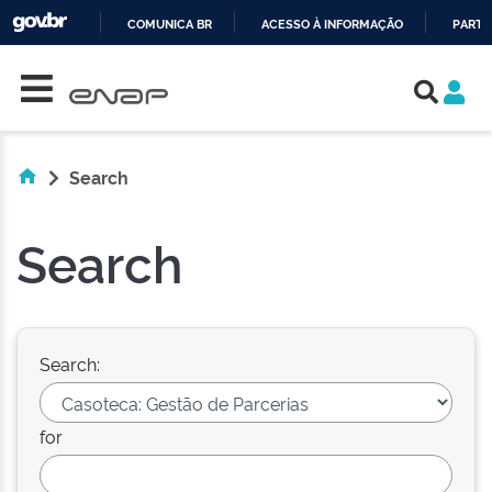
COMUNICA BR
ACESSO À INFORMAÇÃO
PARTI
Skip navigation
IR
PARA
O
CONTEÚDO
Search
Search
Search:
for