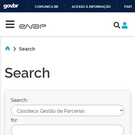
COMUNICA BR
ACESSO À INFORMAÇÃO
PARTI
Skip navigation
IR
PARA
O
CONTEÚDO
Search
Search
Search:
for