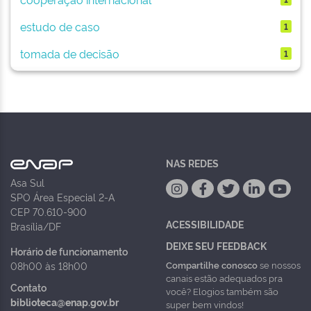
estudo de caso
1
tomada de decisão
1
NAS REDES
Asa Sul
SPO Área Especial 2-A
CEP 70.610-900
ACESSIBILIDADE
Brasília/DF
DEIXE SEU FEEDBACK
Horário de funcionamento
Compartilhe conosco
se nossos
08h00 às 18h00
canais estão adequados pra
Contato
você? Elogios também são
biblioteca@enap.gov.br
super bem vindos!