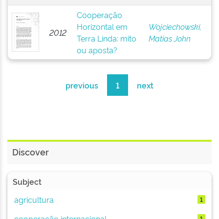
Cooperação
Horizontal em
Wojciechowski,
2012
Terra Linda: mito
Matias John
ou aposta?
previous
1
next
Discover
Subject
agricultura
1
cooperação internacional
1