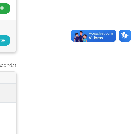
econds).