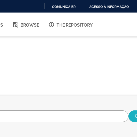
COMUNICA BR
ACESSO À INFORMAÇÃO
IR
PARA
ES
BROWSE
THE REPOSITORY
O
CONTEÚDO