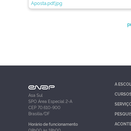
p
A ESCO
CURSO
Asa Sul
SPO Área Especial 2-A
SERVIÇ
CEP 70.610-900
Brasília/DF
PESQUI
ACONT
Horário de funcionamento
08h00 às 18h00