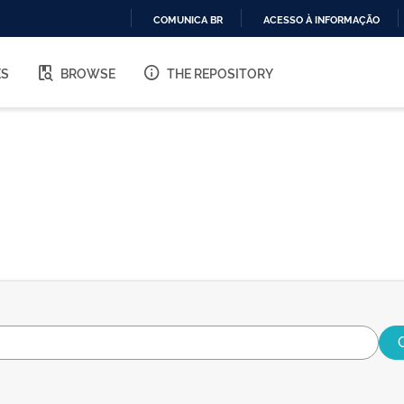
COMUNICA BR
ACESSO À INFORMAÇÃO
IR
PARA
ES
BROWSE
THE REPOSITORY
O
CONTEÚDO