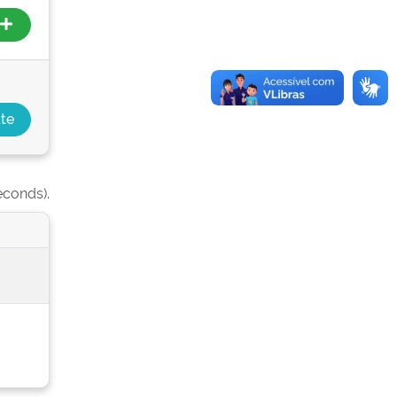
econds).