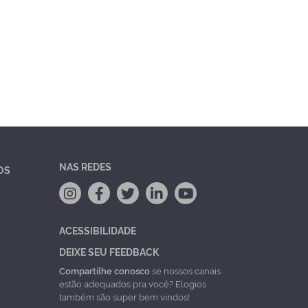
NAS REDES
OS
ACESSIBILIDADE
DEIXE SEU FEEDBACK
Compartilhe conosco
se nossos canais
estão adequados pra você? Elogios
também são super bem vindos!