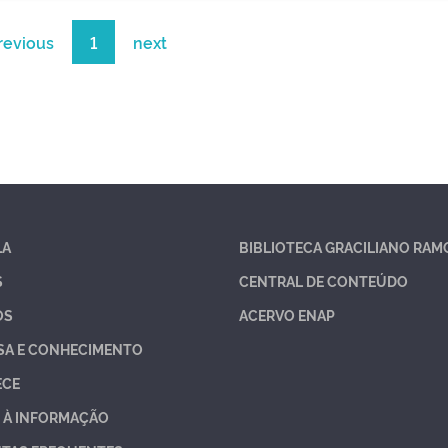
revious
1
next
LA
BIBLIOTECA GRACILIANO RAM
S
CENTRAL DE CONTEÚDO
OS
ACERVO ENAP
SA E CONHECIMENTO
ECE
 À INFORMAÇÃO