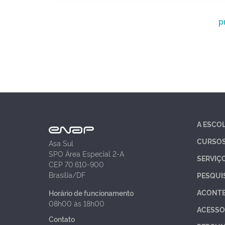
p
A ESCO
CURSO
Asa Sul
SPO Área Especial 2-A
SERVIÇ
CEP 70.610-900
Brasília/DF
PESQUI
ACONT
Horário de funcionamento
08h00 às 18h00
ACESSO
Contato