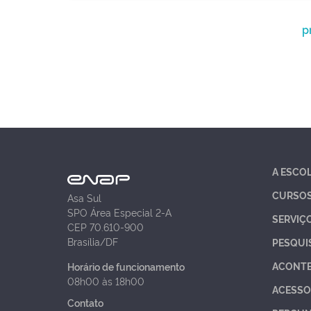
p
A ESCO
CURSO
Asa Sul
SPO Área Especial 2-A
SERVIÇ
CEP 70.610-900
Brasília/DF
PESQUI
ACONT
Horário de funcionamento
08h00 às 18h00
ACESSO
Contato