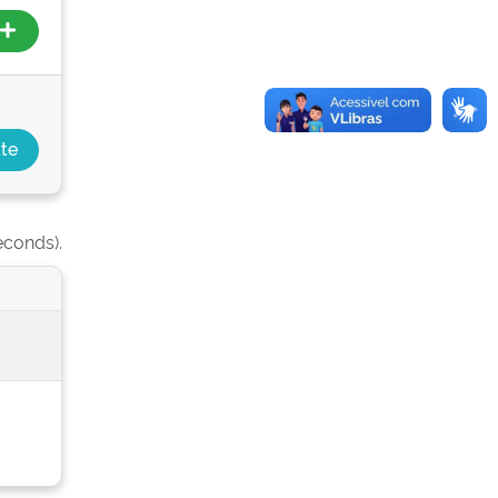
econds).