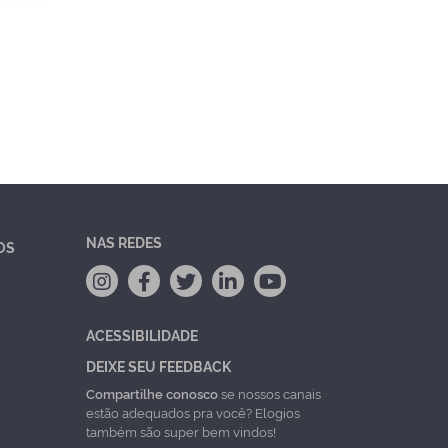
NAS REDES
OS
ACESSIBILIDADE
DEIXE SEU FEEDBACK
Compartilhe conosco
se nossos canais
estão adequados pra você? Elogios
também são super bem vindos!