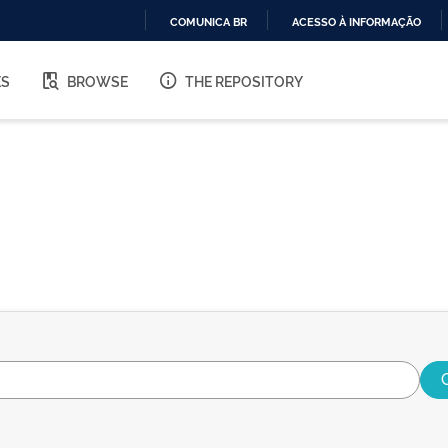
COMUNICA BR
ACESSO À INFORMAÇÃO
IR
PARA
ES
BROWSE
THE REPOSITORY
O
CONTEÚDO