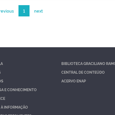
revious
1
next
LA
BIBLIOTECA GRACILIANO RAM
S
CENTRAL DE CONTEÚDO
OS
ACERVO ENAP
SA E CONHECIMENTO
ECE
 À INFORMAÇÃO