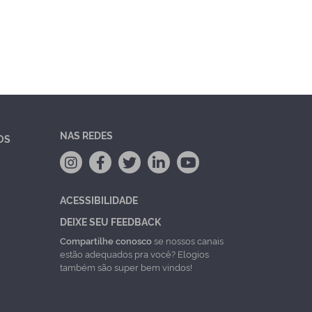
NAS REDES
OS
ACESSIBILIDADE
DEIXE SEU FEEDBACK
Compartilhe conosco
se nossos canais
estão adequados pra você? Elogios
também são super bem vindos!