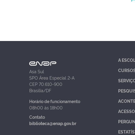
A ESCO
CURSO
Asa Sul
SPO Área Especial 2-A
SERVIÇ
CEP 70.610-900
Brasília/DF
PESQUI
ACONT
Horário de funcionamento
08h00 às 18h00
ACESSO
Contato
PERGUN
biblioteca@enap.gov.br
ESTATÍS