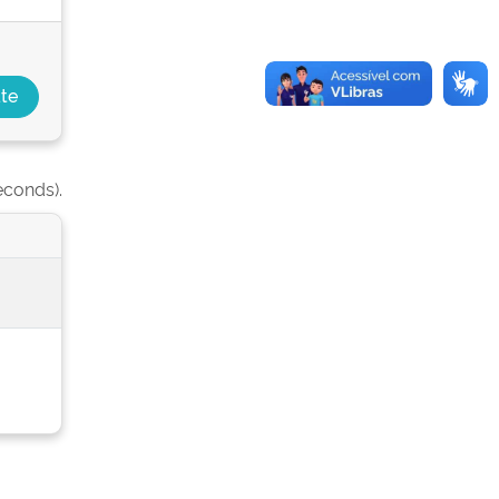
econds).