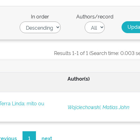
In order
Authors/record
Results 1-1 of 1 (Search time: 0.003 s
Author(s)
erra Linda: mito ou
Wojciechowski, Matias John
revious
1
next