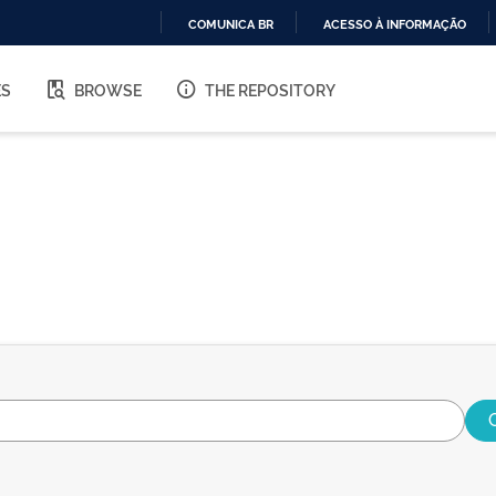
COMUNICA BR
ACESSO À INFORMAÇÃO
IR
PARA
ES
BROWSE
THE REPOSITORY
O
CONTEÚDO