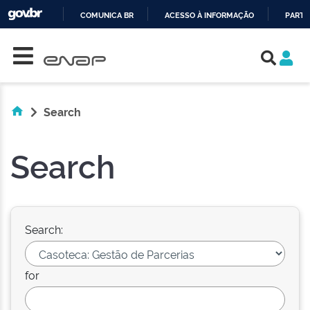
COMUNICA BR
ACESSO À INFORMAÇÃO
PARTI
Skip navigation
IR
PARA
O
CONTEÚDO
Search
Search
Search:
for