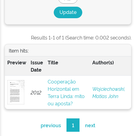
Results 1-1 of 1 (Search time: 0.002 seconds).
Item hits:
Preview
Issue
Title
Author(s)
Date
Cooperação
Horizontal em
Wojciechowski,
2012
Terra Linda: mito
Matias John
ou aposta?
previous
1
next