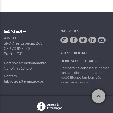
NAS REDES
Asa Sul
SPO Área Especial 2-A
CEP 70.610-900
ACESSIBILIDADE
Brasília/DF
DEIXE SEU FEEDBACK
Horário de funcionamento
Compartilhe conosco
se nossos
08h00 às 18h00
canais estão adequados pra
Contato
você? Elogios também são
biblioteca@enap.gov.br
super bem vindos!