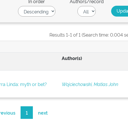
In order
Authors/record
Results 1-1 of 1 (Search time: 0.004 s
Author(s)
rra Linda: myth or bet?
Wojciechowski, Matias John
revious
1
next