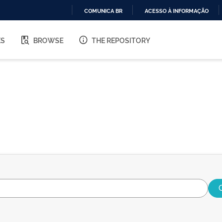
COMUNICA BR
ACESSO À INFORMAÇÃO
IR
PARA
ES
BROWSE
THE REPOSITORY
O
CONTEÚDO