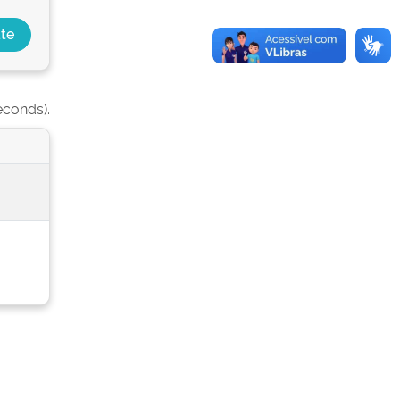
econds).