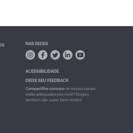
NAS REDES
OS
ACESSIBILIDADE
DEIXE SEU FEEDBACK
Compartilhe conosco
se nossos canais
estão adequados pra você? Elogios
também são super bem vindos!