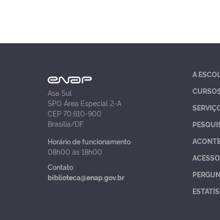
A ESCO
CURSO
Asa Sul
SPO Área Especial 2-A
SERVIÇ
CEP 70.610-900
Brasília/DF
PESQUI
ACONT
Horário de funcionamento
08h00 às 18h00
ACESSO
Contato
PERGUN
biblioteca@enap.gov.br
ESTATÍS