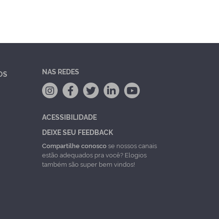
NAS REDES
OS
ACESSIBILIDADE
DEIXE SEU FEEDBACK
Compartilhe conosco
se nossos canais
estão adequados pra você? Elogios
também são super bem vindos!