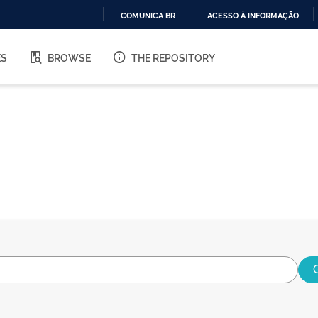
COMUNICA BR
ACESSO À INFORMAÇÃO
IR
PARA
ES
BROWSE
THE REPOSITORY
O
CONTEÚDO