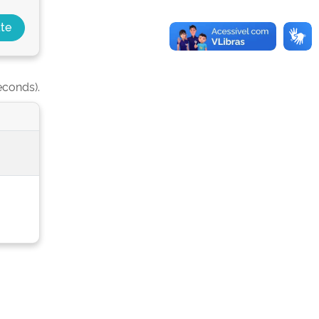
econds).