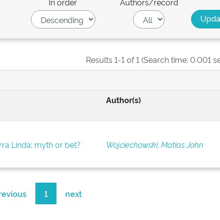
In order
Authors/record
Results 1-1 of 1 (Search time: 0.001 s
Author(s)
rra Linda: myth or bet?
Wojciechowski, Matias John
revious
1
next