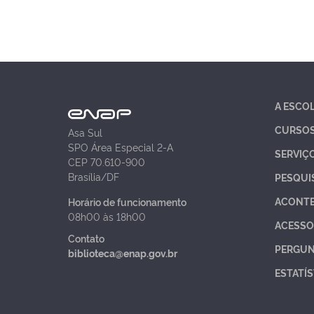
A ESCO
CURSO
Asa Sul
SPO Área Especial 2-A
SERVIÇ
CEP 70.610-900
Brasília/DF
PESQUI
ACONT
Horário de funcionamento
08h00 às 18h00
ACESSO
Contato
PERGUN
biblioteca@enap.gov.br
ESTATÍS