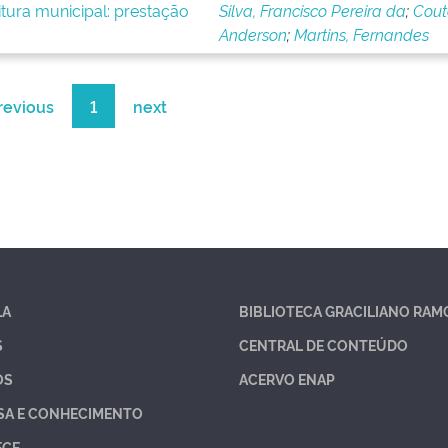
tura municipal: prestação
Silva, Francisco Pereira da
;
Cout
Anderson
;
Martins, Fernandes
revious
1
next
LA
BIBLIOTECA GRACILIANO RAM
S
CENTRAL DE CONTEÚDO
OS
ACERVO ENAP
SA E CONHECIMENTO
ECE