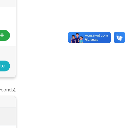
econds).