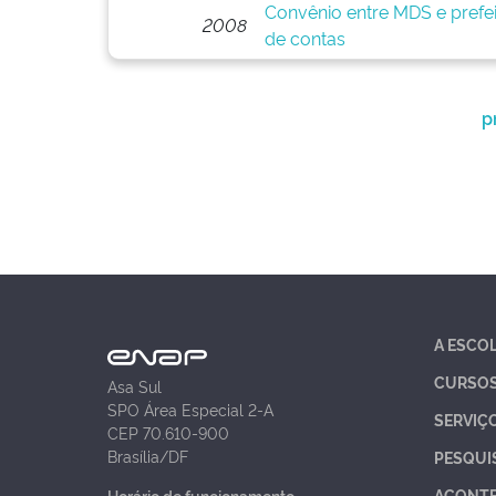
Convênio entre MDS e prefei
2008
de contas
p
A ESCO
CURSO
Asa Sul
SPO Área Especial 2-A
SERVIÇ
CEP 70.610-900
Brasília/DF
PESQUI
ACONT
Horário de funcionamento