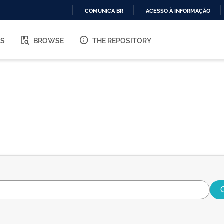
COMUNICA BR
ACESSO À INFORMAÇÃO
IR
PARA
ES
BROWSE
THE REPOSITORY
O
CONTEÚDO