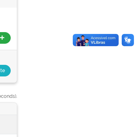
econds).