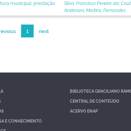
tura municipal: prestação
Silva, Francisco Pereira da
;
Cout
Anderson
;
Martins, Fernandes
revious
1
next
LA
BIBLIOTECA GRACILIANO RAM
S
CENTRAL DE CONTEÚDO
OS
ACERVO ENAP
SA E CONHECIMENTO
ECE