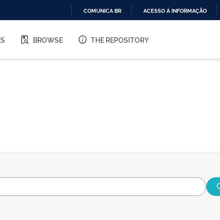
COMUNICA BR
ACESSO À INFORMAÇÃO
IR
PARA
ES
BROWSE
THE REPOSITORY
O
CONTEÚDO