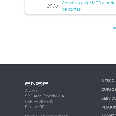
Convênio entre MDS e prefei
2008
de contas
p
A ESCO
CURSO
Asa Sul
SPO Área Especial 2-A
SERVIÇ
CEP 70.610-900
Brasília/DF
PESQUI
ACONT
Horário de funcionamento