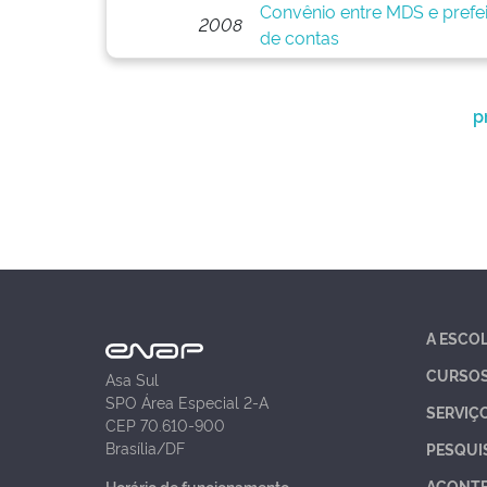
Convênio entre MDS e prefei
2008
de contas
p
A ESCO
CURSO
Asa Sul
SPO Área Especial 2-A
SERVIÇ
CEP 70.610-900
Brasília/DF
PESQUI
ACONT
Horário de funcionamento