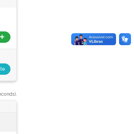
econds).