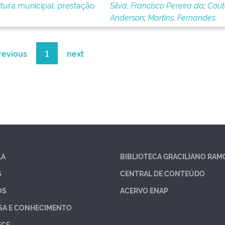
tura municipal: prestação
Silva, Francisco Pereira da
;
Cout
Anderson
;
Martins, Fernandes
revious
1
next
LA
BIBLIOTECA GRACILIANO RAM
S
CENTRAL DE CONTEÚDO
OS
ACERVO ENAP
SA E CONHECIMENTO
ECE