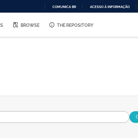
COMUNICA BR
ACESSO À INFORMAÇÃO
IR
PARA
ES
BROWSE
THE REPOSITORY
O
CONTEÚDO