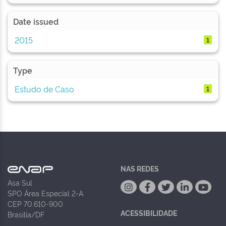
Date issued
2015
1
Type
Estudo de Caso
1
NAS REDES
Asa Sul
SPO Área Especial 2-A
CEP 70.610-900
ACESSIBILIDADE
Brasília/DF