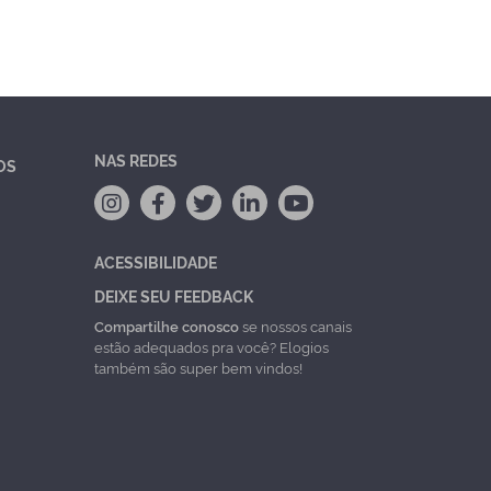
NAS REDES
OS
ACESSIBILIDADE
DEIXE SEU FEEDBACK
Compartilhe conosco
se nossos canais
estão adequados pra você? Elogios
também são super bem vindos!