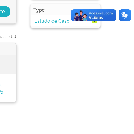
Type
Estudo de Caso
1
econds).
o
;
ia