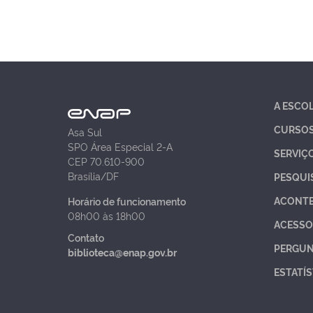
A ESCO
CURSO
Asa Sul
SPO Área Especial 2-A
SERVIÇ
CEP 70.610-900
Brasília/DF
PESQUI
ACONT
Horário de funcionamento
08h00 às 18h00
ACESSO
Contato
PERGUN
biblioteca@enap.gov.br
ESTATÍS