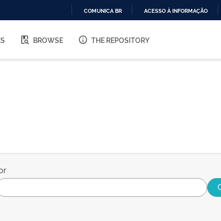
COMUNICA BR
ACESSO À INFORMAÇÃO
IR
PARA
ES
BROWSE
THE REPOSITORY
O
CONTEÚDO
or