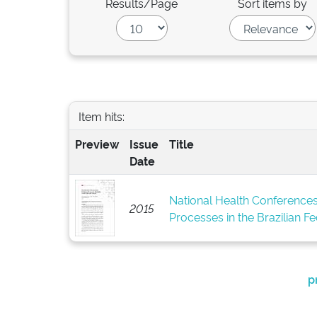
Results/Page
Sort items by
Item hits:
Preview
Issue
Title
Date
National Health Conferences
2015
Processes in the Brazilian F
p