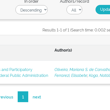
In order
Authors/record
Results 1-1 of 1 (Search time: 0.002 s
Author(s)
 and Participatory
Oliveira, Mariana S. de Carvalh
ederal Public Administration
Ferrarezi, Elisabete
;
Koga, Natál
revious
1
next