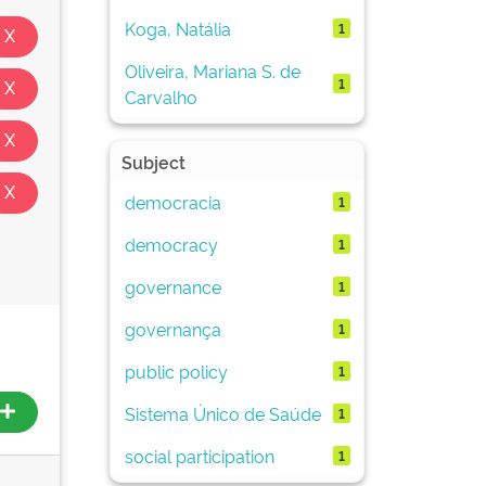
Koga, Natália
1
Oliveira, Mariana S. de
1
Carvalho
Subject
democracia
1
democracy
1
governance
1
governança
1
public policy
1
Sistema Único de Saúde
1
social participation
1