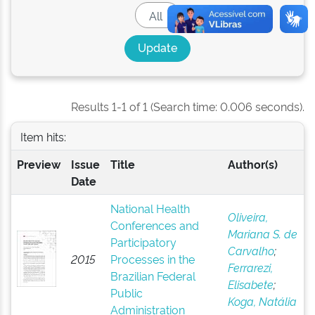
Results 1-1 of 1 (Search time: 0.006 seconds).
Item hits:
Preview
Issue
Title
Author(s)
Date
National Health
Oliveira,
Conferences and
Mariana S. de
Participatory
Carvalho
;
2015
Processes in the
Ferrarezi,
Brazilian Federal
Elisabete
;
Public
Koga, Natália
Administration