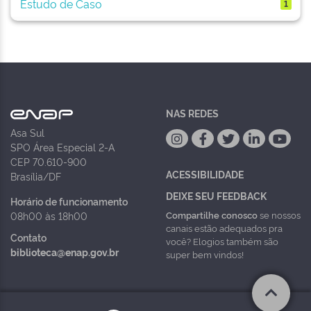
Estudo de Caso
1
NAS REDES
Asa Sul
SPO Área Especial 2-A
CEP 70.610-900
ACESSIBILIDADE
Brasília/DF
DEIXE SEU FEEDBACK
Horário de funcionamento
Compartilhe conosco
se nossos
08h00 às 18h00
canais estão adequados pra
Contato
você? Elogios também são
biblioteca@enap.gov.br
super bem vindos!