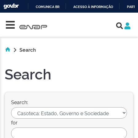
COMUNICA BR
ACESSO À INFORMAÇÃO
PARTI
Skip navigation
IR
PARA
O
CONTEÚDO
Search
Search
Search:
for