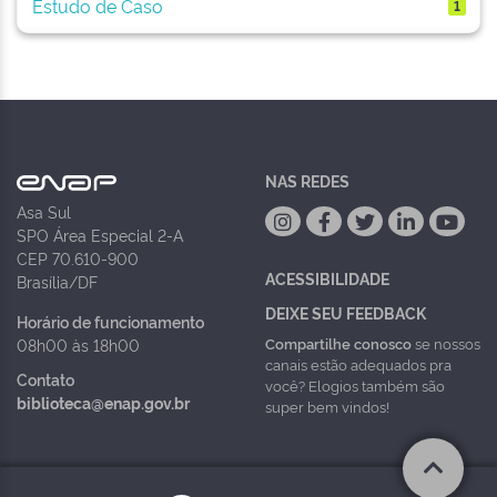
Estudo de Caso
1
NAS REDES
Asa Sul
SPO Área Especial 2-A
CEP 70.610-900
ACESSIBILIDADE
Brasília/DF
DEIXE SEU FEEDBACK
Horário de funcionamento
Compartilhe conosco
se nossos
08h00 às 18h00
canais estão adequados pra
Contato
você? Elogios também são
biblioteca@enap.gov.br
super bem vindos!