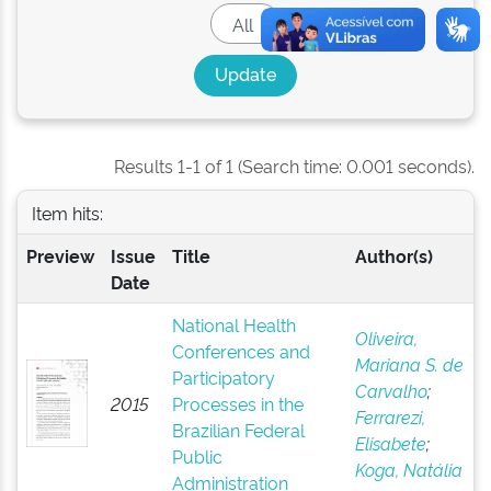
Results 1-1 of 1 (Search time: 0.001 seconds).
Item hits:
Preview
Issue
Title
Author(s)
Date
National Health
Oliveira,
Conferences and
Mariana S. de
Participatory
Carvalho
;
2015
Processes in the
Ferrarezi,
Brazilian Federal
Elisabete
;
Public
Koga, Natália
Administration