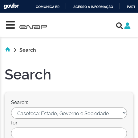
COMUNICA BR
ACESSO À INFORMAÇÃO
PARTI
Skip navigation
IR
PARA
O
CONTEÚDO
Search
Search
Search:
for