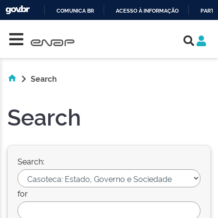
COMUNICA BR
ACESSO À INFORMAÇÃO
PARTI
Skip navigation
IR
PARA
O
CONTEÚDO
Search
Search
Search:
for