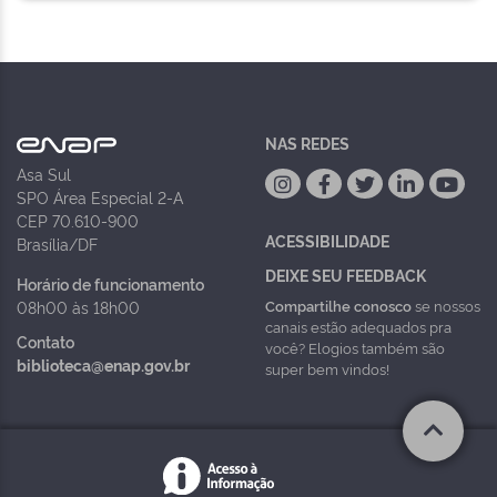
NAS REDES
Asa Sul
SPO Área Especial 2-A
CEP 70.610-900
ACESSIBILIDADE
Brasília/DF
DEIXE SEU FEEDBACK
Horário de funcionamento
Compartilhe conosco
se nossos
08h00 às 18h00
canais estão adequados pra
Contato
você? Elogios também são
biblioteca@enap.gov.br
super bem vindos!