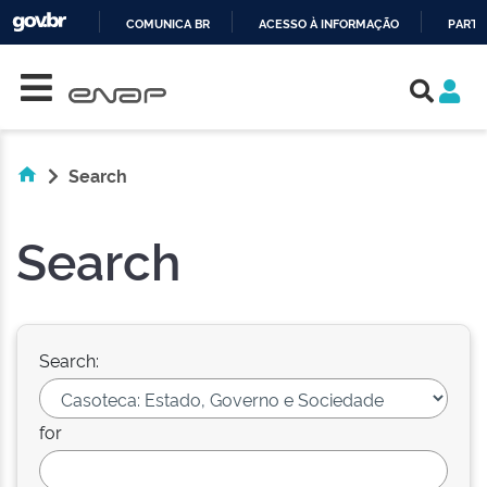
COMUNICA BR
ACESSO À INFORMAÇÃO
PARTI
Skip navigation
IR
PARA
O
CONTEÚDO
Search
Search
Search:
for