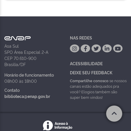
NAS REDES
Asa Sul
SPO Área Especial 2-A
CEP 70.610-900
ACESSIBILIDADE
Brasília/DF
DEIXE SEU FEEDBACK
Horário de funcionamento
Compartilhe conosco
se nossos
08h00 às 18h00
canais estão adequados pra
Contato
você? Elogios também são
biblioteca@enap.gov.br
super bem vindos!