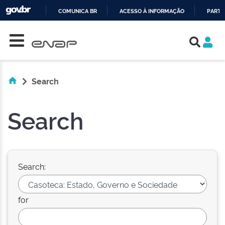
COMUNICA BR
ACESSO À INFORMAÇÃO
PARTI
Skip navigation
IR
PARA
O
CONTEÚDO
Search
Search
Search:
for