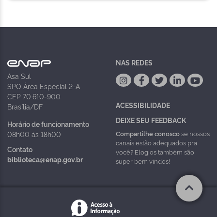
NAS REDES
Asa Sul
SPO Área Especial 2-A
CEP 70.610-900
ACESSIBILIDADE
Brasília/DF
DEIXE SEU FEEDBACK
Horário de funcionamento
Compartilhe conosco
se nossos
08h00 às 18h00
canais estão adequados pra
Contato
você? Elogios também são
biblioteca@enap.gov.br
super bem vindos!