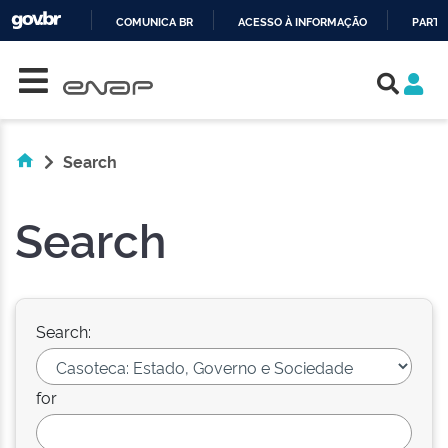
COMUNICA BR
ACESSO À INFORMAÇÃO
PARTI
Skip navigation
IR
PARA
O
CONTEÚDO
Search
Search
Search:
for