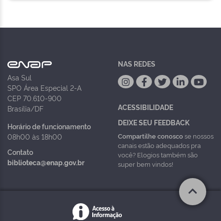
NAS REDES
Asa Sul
SPO Área Especial 2-A
CEP 70.610-900
ACESSIBILIDADE
Brasília/DF
DEIXE SEU FEEDBACK
Horário de funcionamento
Compartilhe conosco
se nossos
08h00 às 18h00
canais estão adequados pra
Contato
você? Elogios também são
biblioteca@enap.gov.br
super bem vindos!