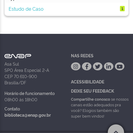
Estudo de Caso
1
NAS REDES
Asa Sul
SPO Área Especial 2-A
CEP 70.610-900
ACESSIBILIDADE
Brasília/DF
DEIXE SEU FEEDBACK
Horário de funcionamento
Compartilhe conosco
se nossos
08h00 às 18h00
canais estão adequados pra
Contato
você? Elogios também são
biblioteca@enap.gov.br
super bem vindos!