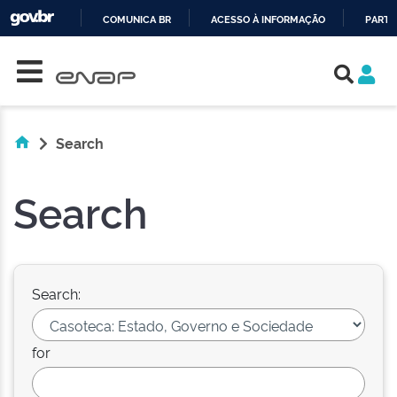
COMUNICA BR
ACESSO À INFORMAÇÃO
PARTI
Skip navigation
IR
PARA
O
CONTEÚDO
Search
Search
Search:
for