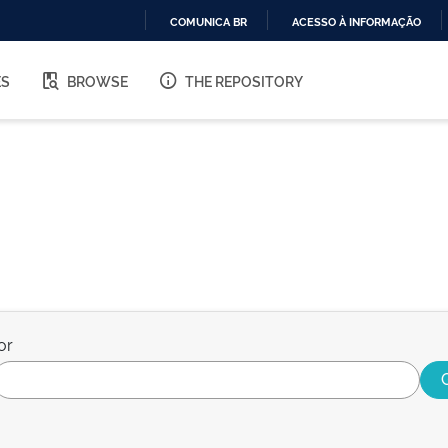
COMUNICA BR
ACESSO À INFORMAÇÃO
IR
PARA
ES
BROWSE
THE REPOSITORY
O
CONTEÚDO
or