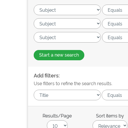
Start a new search
Add filters:
Use filters to refine the search results.
Results/Page
Sort items by