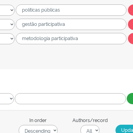
In order
Authors/record