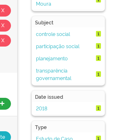
Moura
Subject
controle social
1
participação social
1
planejamento
1
transparência
1
governamental
Date issued
2018
1
Type
Estudo de Caso
1