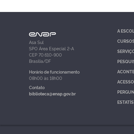
A ESCO
CURSO
Asa Sul
SPO Área Especial 2-A
SERVIÇ
CEP 70.610-900
Brasília/DF
PESQUI
ACONT
Horário de funcionamento
08h00 às 18h00
ACESSO
Contato
PERGUN
biblioteca@enap.gov.br
ESTATÍS