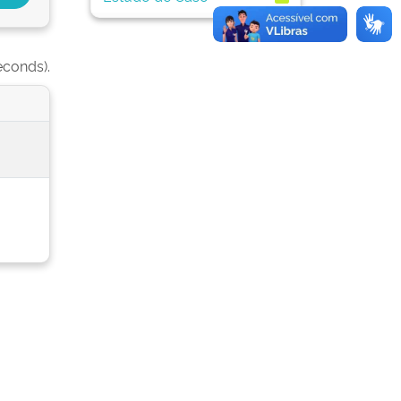
econds).