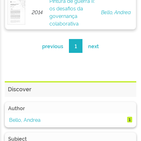
Pintura de guerra II:
os desafios da
2014
Bello, Andrea
governança
colaborativa
previous
1
next
Discover
Author
Bello, Andrea
1
Subject