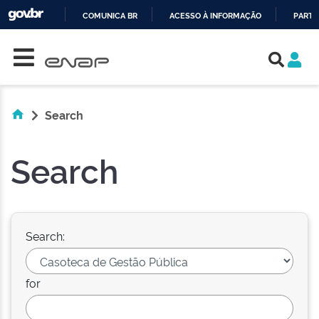
COMUNICA BR
ACESSO À INFORMAÇÃO
PARTI
Skip navigation
IR
PARA
O
CONTEÚDO
Search
Search
Search:
for