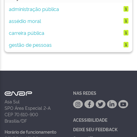
administração pública
1
assédio moral
1
carreira pública
1
gestão de pessoas
1
NAS REDES
Asa Sul
SPO Área Especial 2-A
CEP 70.610-900
ACESSIBILIDADE
Brasília/DF
DEIXE SEU FEEDBACK
Horário de funcionamento