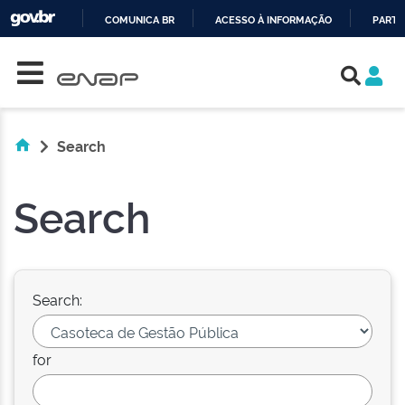
COMUNICA BR
ACESSO À INFORMAÇÃO
PARTI
Skip navigation
IR
PARA
O
CONTEÚDO
Search
Search
Search:
for