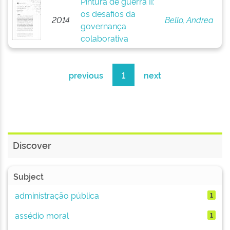
Pintura de guerra II:
os desafios da
2014
Bello, Andrea
governança
colaborativa
previous
1
next
Discover
Subject
administração pública
1
assédio moral
1