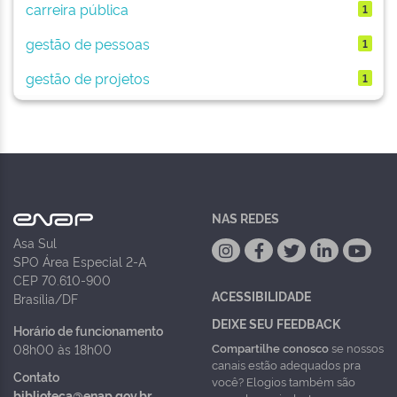
carreira pública
1
gestão de pessoas
1
gestão de projetos
1
NAS REDES
Asa Sul
SPO Área Especial 2-A
CEP 70.610-900
ACESSIBILIDADE
Brasília/DF
DEIXE SEU FEEDBACK
Horário de funcionamento
Compartilhe conosco
se nossos
08h00 às 18h00
canais estão adequados pra
Contato
você? Elogios também são
biblioteca@enap.gov.br