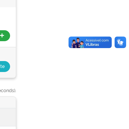
econds).