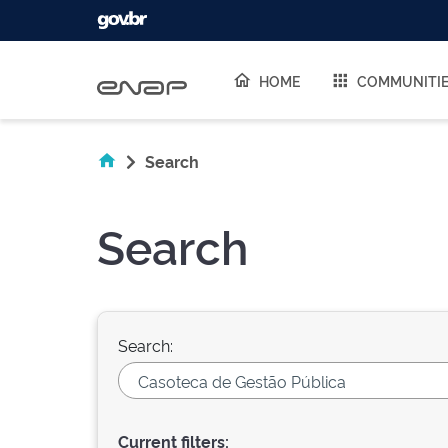
Skip navigation
HOME
COMMUNITI
Search
Search
Search:
Current filters: