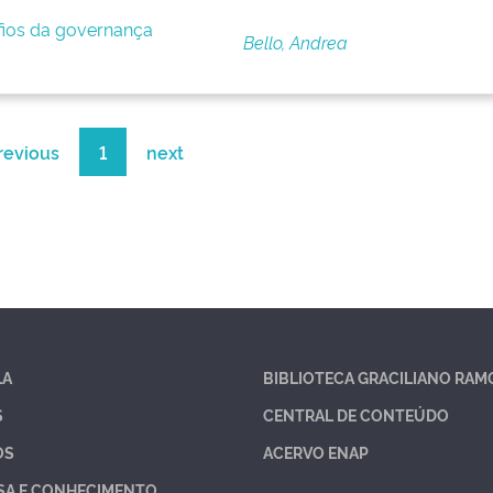
afios da governança
Bello, Andrea
revious
1
next
LA
BIBLIOTECA GRACILIANO RAM
S
CENTRAL DE CONTEÚDO
OS
ACERVO ENAP
SA E CONHECIMENTO