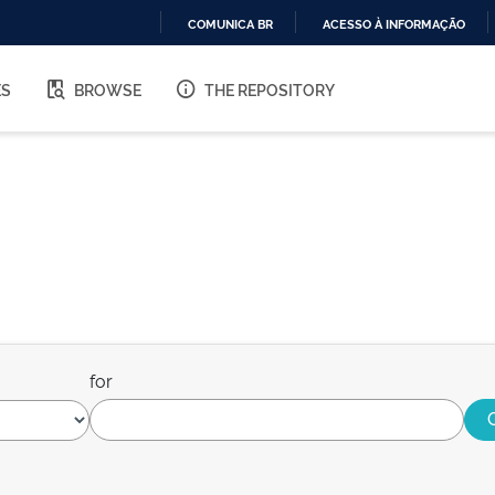
COMUNICA BR
ACESSO À INFORMAÇÃO
IR
PARA
ES
BROWSE
THE REPOSITORY
O
CONTEÚDO
for