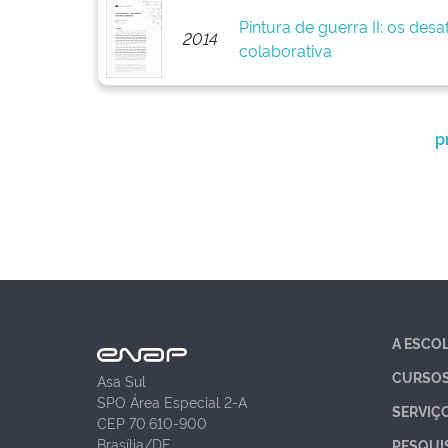
Pintura de guerra II: os des
2014
colaborativa
p
A ESCO
CURSO
Asa Sul
SPO Área Especial 2-A
SERVIÇ
CEP 70.610-900
Brasília/DF
PESQUI