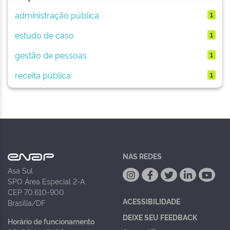
administração pública
1
estudo de caso
1
gestão de pessoas
1
receita pública
1
NAS REDES
Asa Sul
SPO Área Especial 2-A
CEP 70.610-900
ACESSIBILIDADE
Brasília/DF
DEIXE SEU FEEDBACK
Horário de funcionamento