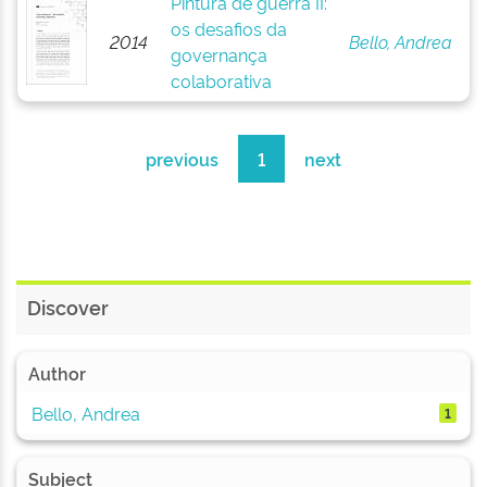
Pintura de guerra II:
os desafios da
2014
Bello, Andrea
governança
colaborativa
previous
1
next
Discover
Author
Bello, Andrea
1
Subject