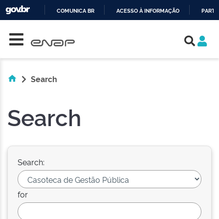
COMUNICA BR
ACESSO À INFORMAÇÃO
PARTI
Skip navigation
IR
PARA
O
CONTEÚDO
Search
Search
Search:
for