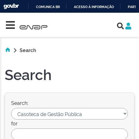
COMUNICA BR
ACESSO À INFORMAÇÃO
PARTI
Skip navigation
IR
PARA
O
CONTEÚDO
Search
Search
Search:
for