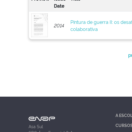
Date
Pintura de guerra II: os des
2014
colaborativa
p
A ESCO
CURSO
Asa Sul