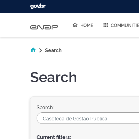
Skip navigation
HOME
COMMUNITI
Search
Search
Search:
Current filters: