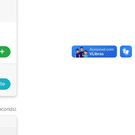
econds).