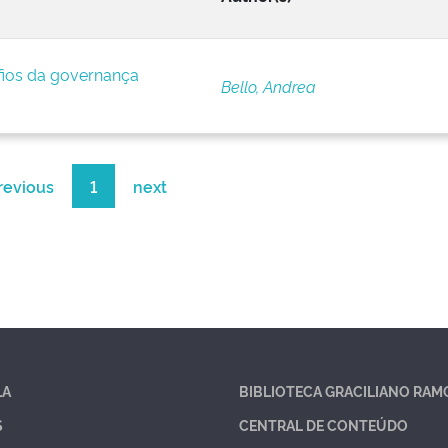
afios da governança
Bello, Andrea
revious
1
next
LA
BIBLIOTECA GRACILIANO RAM
S
CENTRAL DE CONTEÚDO