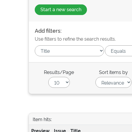
Start a new search
Add filters:
Use filters to refine the search results.
Results/Page
Sort items by
Item hits:
Preview
Issue
Title