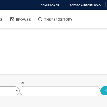
COMUNICA BR
ACESSO À INFORMAÇÃO
IR
PARA
ES
BROWSE
THE REPOSITORY
O
CONTEÚDO
for